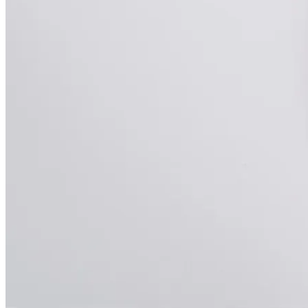
￥0
カートに追加
・
¥
1,470
arrow_back
メニューに戻る
受け取り方法を選択してください
お持ち帰り
店舗で受け取る