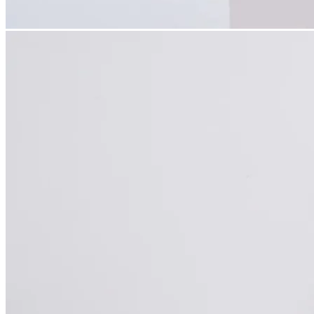
どうぞ時間をかけて、ゆっくりお楽しみください。
【ドリップパックについて】
オフィスや家で手軽にコーヒーを楽しみたいあなたへ。
一杯ずつフィルターがついていて日持ちもするので、思い立
ったときに挽きたての味が楽しめます。
【内容量】
アノトキ 燻製珈琲ドリップパック 7個
【賞味期限】
製造日から365日
¥
1,470
expand_more
お持ち帰り用の手提げ袋は利用されますか？
必要ありません（1つ追加のスタンプをサービスありま
す。）
+￥0
希望します（有料の場合、店舗にてご清算あります。）
+