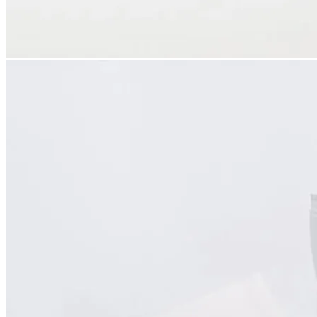
chevron_left
chevron_right
ドリップパック アノトキ 燻製珈琲 7pack
北海道大学の木々。その記憶を宿した燻製珈琲。
木の記憶を、いかにコーヒーの美味しさに変えるのか。
【アノトキの、風味】
・焙煎工程
RITARU COFFEEが理想とするのは、「コクがありつつ、後
味がすっきりしている」コーヒー。これはアノトキにおいても
変わりありません。
今回選んだ豆は、タンザニア・グアテマラ・ホンジュラス・コ
ロンビア産のもの。フルーティー感のある浅煎りにすると、木