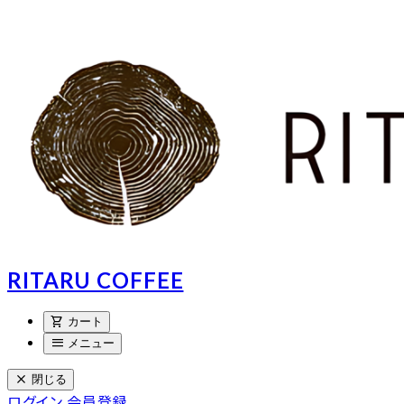
RITARU COFFEE
shopping_cart
カート
menu
メニュー
close
閉じる
ログイン
会員登録