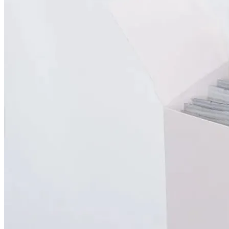
の香りとケンカしてしまうので、深く焙煎を。飲みごたえがあ
りつつも、すっきりした味わいに仕上げていきます。
・燻製工程
次に、焙煎された豆は燻製の工程に入ります。
使うスモークチップは、北大で伐採されたイチョウやナラな
ど。（その時々で木の種類は変わります）燻製器の中で木の
煙をまとわせたら、取り出して煙をなじませる。それを数度
繰り返して、香りを定着させていきます。
RITARU COFFEEがたどり着いた、コーヒーにとって最適な
燻製によって、アノトキは完成します。
淹れたてのアノトキからは、控えめな燻香が漂います。口に
含めば、深煎りならではの豊かな風味と香り。後味には、木
の香りが静かに感じられるはずです。
【木の記憶を宿したコーヒー。】