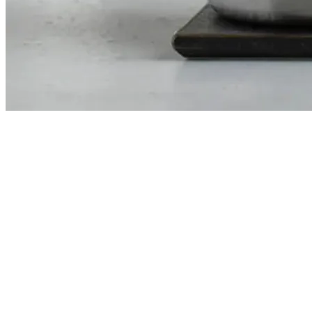
chevron_left
chevron_right
プアオーバーケトル 430ml ステンレス【カメリア店 要4日前
錆びにくく耐久性にすぐれ、質感、強度、扱いやすさを考慮し
指にフィットするハンドルは、フラットな印象でありながら、適
緩やかに伸びる細くノズルのため、お湯の落ちる位置や量、ス
1杯分から2杯分をドリップできるコンパクトなサイズ。小ぶり
【商品詳細】
内容量: 1個