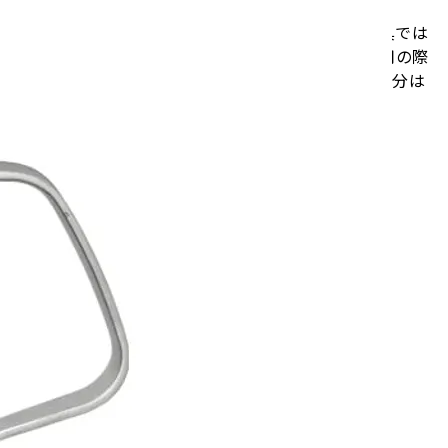
 / 中国製 ○電子レンジでご使用いただけません ○IH調理器具では
満水の状態で火にかけないでください ○ガス台でご使用の際
用ください ○ステンレスの錆を予防するために汚れや水分は
いでください