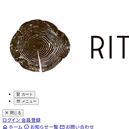
shopping_cart
カート
menu
メニュー
close
閉じる
ログイン
会員登録
home
info
email
ホーム
お知らせ一覧
お問い合わせ