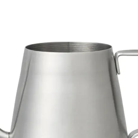
g
ム 18％、ニッケル 8％、底厚 0.8mm) / 直火、食洗機使用可
ざいますのでご注意ください ○空焚きをしないでください ○
ると取っ手が熱くなる場合がございますのでミトンなどをご利
納してください ○洗浄の際はクレンザーやたわしを使用しな
）
+￥0