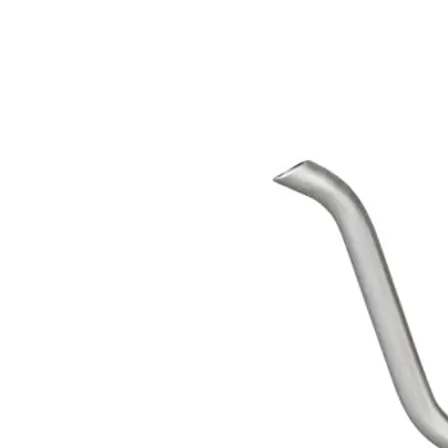
製品仕様: φ67 x W178 x D90 x H90 mm / 430 ml / 約190 
お取り扱いの注意: 満水容量: 0.43L / ステンレス鋼 (クロ
ご使用いただけません ○火にかけると変色が生じる場合がご
はバランスが悪い状態で火にかけないでください ○火にかけ
早めに落とし、十分に乾燥させ、他の金属との接触を避けて収
¥
3,300
expand_more
お持ち帰り用の手提げ袋は利用されますか？
必要ありません（1つ追加のスタンプをサービスあります。
希望します（有料の場合、店舗にてご清算あります。）
+￥0
カートに追加
・
¥
3,300
arrow_back
メニューに戻る
受け取り方法を選択してください
お持ち帰り
店舗で受け取る