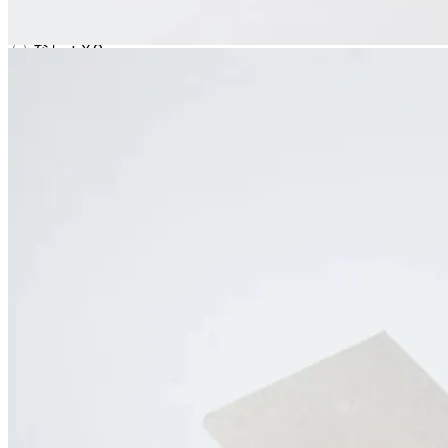
expand_more
包装紙 (簡易包装)
なし
+￥0
あり
+￥0
expand_more
ギフトラベル
ネイビー(スタンダード)
+￥0
グレー
+￥0
expand_more
熨斗 (のし)
不要の方はこちらをお選びください
+￥0
御中元
+￥0
御歳暮
+￥0
御礼
+￥0
入学内祝
+￥0
進学内祝
+￥0
結婚内祝
+￥0
出産内祝
+￥0
快気内祝
+￥0
志
+￥0
その他 (カート画面のご要望欄にご記入ください)
+￥0