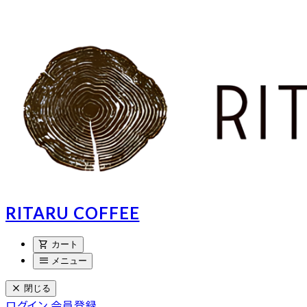
RITARU COFFEE
shopping_cart
カート
menu
メニュー
close
閉じる
ログイン
会員登録