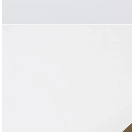
chevron_left
chevron_right
ドリップパックギフト 2BOX【カメリア店 要4日前予約】
人気のドリップボックスがシックな箱に入ったギフトセット。
一杯分ずつ窒素充填し、挽きたての香りを長く楽しめるドリ
ップパックは相手を選ばず、贈る方もうれしい。
その日の気分で楽しみたい方へはもちろん、珈琲にこだわり
を持つ方へのギフトにもおすすめです。
【内容量】
・燻製珈琲ドリップパック 1箱(7パック入)
・ドリップパックスタンダードアソート 1箱(7パック入)
【燻製コーヒードリップパック】