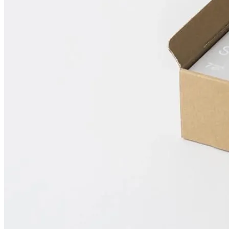
「北海道を感じる珈琲」を作りたいという思いから誕生した、
焙煎した豆を北海道の木で燻製することで、豊かな味わいの
中にほのかな燻香を感じさせる珈琲です。スモーキで深みの
ある味わいと軽やかな余韻です。
【ドリップパック スタンダードアソート】
・MARUYAMA BLEND×2
はなやかですっきりとした味わい
・AROMA BLEND×2
芳醇な甘い香りと、ほどよいコク
・RITARU BLEND×2
お店でいちばん人気の珈琲
・DECAF×1
コク、香りあるカフェインレスコーヒー
※ ギフト１点お買い上げごとに無料でお手渡し用紙袋１袋
をお付けしております。
¥
2,740