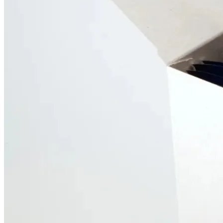
カートに追加
・
¥
2,740
arrow_back
メニューに戻る
受け取り方法を選択してください
お持ち帰り
店舗で受け取る