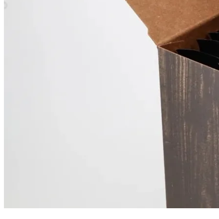
進学内祝
+￥0
結婚内祝
+￥0
出産内祝
+￥0
快気内祝
+￥0
志
+￥0
その他 (カート画面のご要望欄にご記入ください)
+￥0
カートに追加
・
¥
4,220
arrow_back
メニューに戻る
受け取り方法を選択してください
お持ち帰り
店舗で受け取る