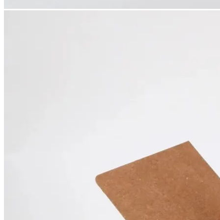
●アレルギー: 小麦・乳・卵
●賞味期限: 製造日から６０日
●保存方法: 直射日光・高温多湿を避けて保存。開封後はお
※ ギフト１点お買い上げごとに無料でお手渡し用紙袋１袋を
¥
4,220
expand_more
包装紙 (簡易包装)
なし
+￥0
あり
+￥0
expand_more
ギフトラベル
ネイビー(スタンダード)
+￥0
グレー
+￥0
expand_more
熨斗 (のし)
不要の方はこちらをお選びください
+￥0
御中元
+￥0
御歳暮
+￥0
御礼
+￥0
入学内祝
+￥0