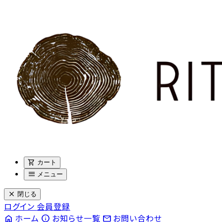
shopping_cart
カート
menu
メニュー
close
閉じる
ログイン
会員登録
home
info
email
ホーム
お知らせ一覧
お問い合わせ