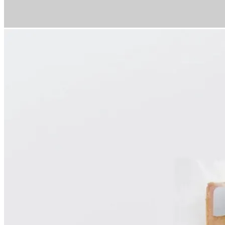
chevron_left
chevron_right
コーヒーと焼き菓子ギフト 3BOX 【カメリア店 要4日前予約】
【コーヒー好きの方への贈りものに】
人気のドリップボックスと生クリームフィナンシェのギフトセッ
一杯分ずつ窒素充填し、挽きたての香りを長く楽しめるドリッ
一口食べると発酵バターが香るフィナンシェは北海道の素材
【内容量】
・燻製珈琲ドリップパック 1箱(7パック入)
・ドリップパックスタンダードアソート 1箱(7パック入)
・北海道クリームフィナンシェ 1箱(5個入)
【燻製コーヒードリップパック】
「北海道を感じる珈琲」を作りたいという思いから誕生した、