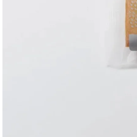
味わいと軽やかな余韻です。
【ドリップパック スタンダードアソート】
・MARUYAMA BLEND×2
はなやかですっきりとした味わい
・AROMA BLEND×2
芳醇な甘い香りと、ほどよいコク
・RITARU BLEND×2
お店でいちばん人気の珈琲
・DECAF×1
コク、香りあるカフェインレスコーヒー
【HOKKAIDO CREAM FINACIER】
外はしっかり中はしっとり、やみつきになる食感。 北海道産
味わいに。
防腐剤や着色料、保存料も不使用なので安心してお召し上がり
●原材料: 卵白 三温糖 アーモンドプードル バター 生