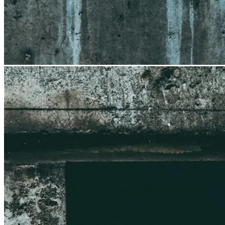
chevron_left
chevron_right
2026-04-01
ご注文前に必ずお読みください
push_pin