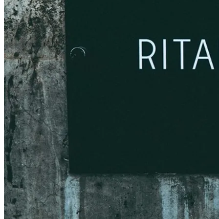
2026-03-02
2026年4月1日より事前予約特典変更のお知らせ
push_pin
2026-04-22
CAMELLIA店オープン記念クーポン(8%OFF): CAMELLIA
期間限定