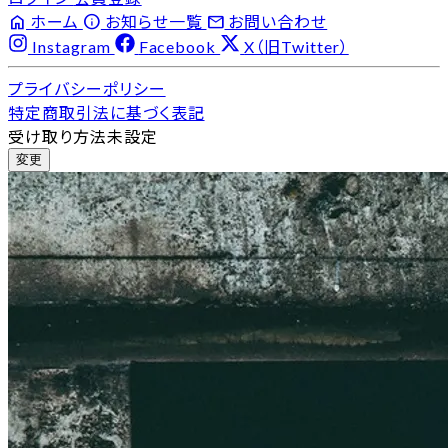
home
info
email
ホーム
お知らせ一覧
お問い合わせ
Instagram
Facebook
X（旧Twitter）
プライバシーポリシー
特定商取引法に基づく表記
受け取り方法未設定
変更