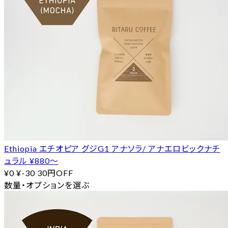
Ethiopia エチオピア グジG1 アナソラ/ アナエロビックナチ
ュラル ¥880〜
¥0
¥-30
30円OFF
数量・オプションを選ぶ