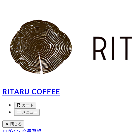
RITARU COFFEE
shopping_cart
カート
menu
メニュー
close
閉じる
ログイン
会員登録